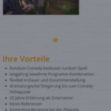
Ihre Vorteile
Rundum-Comedy bedeutet rundum Spaß
langjährig bewährte Programm-Kombination
flexibel in Dauer und Zusammenstellung
dramaturgische Steigerung bis zum Comedy-
Höhepunkt
25 Jahre Erfahrung als Entertainer
beste Referenzen
kostenlose Beratung bei der Planung