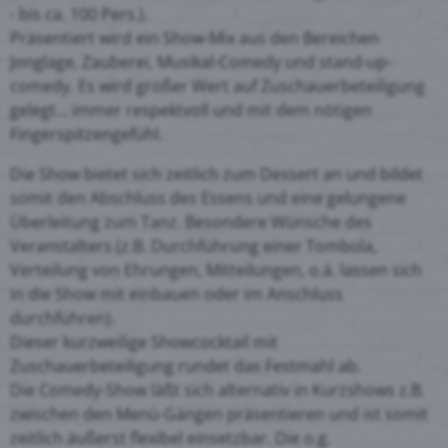
- bis ca. 100 Pers.).
Präsentiert wird ein Show-Mix aus den Bereichen
Jonglage, Zauberei, Musikal-Comedy und stand-up-
comedy. Es wird großer Wert auf Zuschauerbeteiligung
gelegt... immer respektvoll und mit dem nötigen
Fingerspitzengefühl.
Die Show bietet sich zeitlich zum Dessert an und bildet
somit den Abschluss des Essens und eine gelungene
Überleitung zum Tanz. Besondere Wünsche des
Veranstalters (z.B. Durchführung einer Tombola,
Verteilung von Ehrungen, Mitteilungen, o.ä. lassen sich
in die Show mit einbauen oder im Anschluss
durchführen).
Dieser kurzweilige Showcocktail mit
Zuschauerbeteiligung rundet das Festmahl ab.
Die Comedy-Show läßt sich alternativ in Kurzshows z.B.
zwischen den Menü-Gängen präsentieren und ist somit
zeitlich äußerst flexibel einsetzbar. Die o.g.