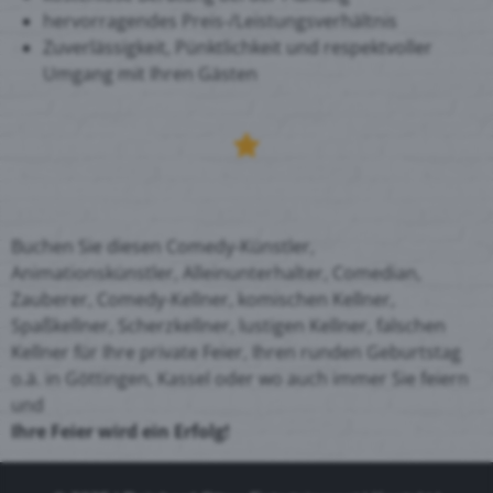
hervorragendes Preis-/Leistungsverhältnis
Zuverlässigkeit, Pünktlichkeit und respektvoller
Umgang mit Ihren Gästen
Buchen Sie diesen Comedy-Künstler,
Animationskünstler, Alleinunterhalter, Comedian,
Zauberer, Comedy-Kellner, komischen Kellner,
Spaßkellner, Scherzkellner, lustigen Kellner, falschen
Kellner für Ihre private Feier, Ihren runden Geburtstag
o.ä. in Göttingen, Kassel oder wo auch immer Sie feiern
und
Ihre Feier wird ein Erfolg!