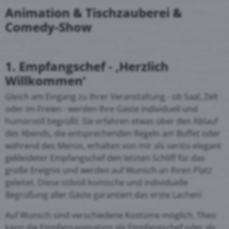
Animation & Tischzauberei &
Comedy-Show
1. Empfangschef - ‚Herzlich
Willkommen’
Gleich am Eingang zu Ihrer Veranstaltung - ob Saal, Zelt
oder im Freien - werden Ihre Gäste individuell und
humorvoll begrüßt. Sie erfahren etwas über den Ablauf
des Abends, die entsprechenden Regeln am Buffet oder
während des Menüs, erhalten von mir als seriös-elegant
gekleideter Empfangschef den letzten Schliff für das
große Ereignis und werden auf Wunsch an Ihren Platz
geleitet. Diese stilvoll komische und individuelle
Begrüßung aller Gäste garantiert das erste Lachen!
Auf Wunsch sind verschiedene Kostüme möglich. Theo
kann die Empfansanimation als Empfangschef oder als