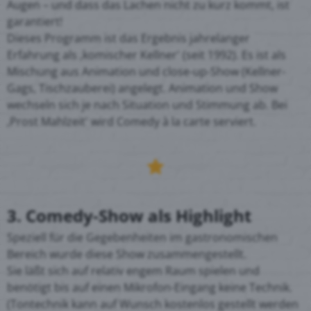
Augen – und dass das Lachen nicht zu kurz kommt, ist
garantiert!
Dieses Programm ist das Ergebnis jahrelanger
Erfahrung als ‚komischer Kellner' (seit 1992). Es ist als
Mischung aus Animation und close-up-Show (Kellner-
Gags, Tischzauberei) angelegt. Animation und Show
wechseln sich je nach Situation und Stimmung ab. Bei
‚Prost Mahlzeit' wird Comedy à la carte serviert.
3. Comedy-Show als Highlight
Speziell für die Gegebenheiten im gastronomischen
Bereich wurde diese Show zusammengestellt.
Sie läßt sich auf relativ engem Raum spielen und
benötigt bis auf einen Mikrofon-Eingang keine Technik.
(Tontechnik kann auf Wunsch kostenlos gestellt werden