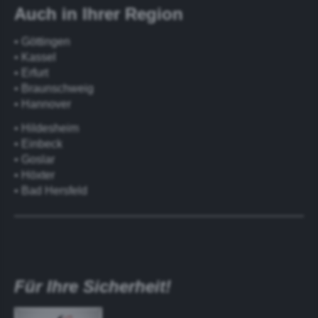
Auch in Ihrer Region
• Göttingen
• Kassel
• Erfurt
• Braunschweig
• Hannover
• Hildesheim
• Einbeck
• Goslar
• Höxter
• Bad Hersfeld
Für Ihre Sicherheit!