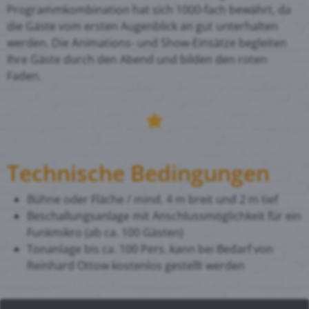
Programmkombination hat sich 1000-fach bewährt, da
die Gäste vom ersten Augenblick an gut unterhalten
werden. Die Animations- und Show-Einsätze begleiten
Ihre Gäste durch den Abend und bilden den roten
Faden.
Technische Bedingungen
Bühne oder Fläche / mind. 4 m breit und 2 m tief
Beschallungsanlage mit Anschlussmöglichkeit für ein
Funkmikro (ab ca. 100 Gästen)
Tonanlage bis ca. 100 Pers. kann bei Bedarf von
Reinhard Ottow kostenlos gestellt werden