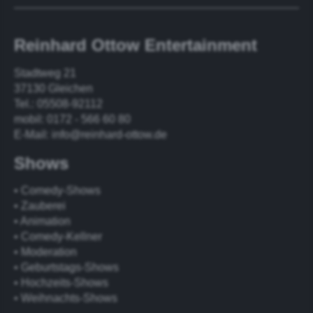
Reinhard Ottow Entertainment
Stadtweg 21
37130 Gleichen
Tel.: 05508-92112
mobil: 0172 - 566 60 80
E-Mail:
info@reinhard-ottow.de
Shows
• Comedy-Shows
• Zauberei
• Animation
• Comedy-Kellner
• Moderation
• Geburtstags-Shows
• Hochzeits-Shows
• Weihnachts-Shows