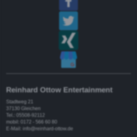
Reinhard Ottow Entertainment
Stadtweg 21
37130 Gleichen
Tel.: 05508-92112
mobil: 0172 - 566 60 80
E-Mail:
info@reinhard-ottow.de