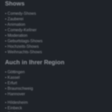
Shows
• Comedy-Shows
• Zauberei
• Animation
• Comedy-Kellner
• Moderation
• Geburtstags-Shows
• Hochzeits-Shows
• Weihnachts-Shows
Auch in Ihrer Region
• Göttingen
• Kassel
• Erfurt
• Braunschweig
• Hannover
• Hildesheim
• Einbeck