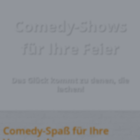
Comedy-Shows
für Ihre Feier
Das Glück kommt zu denen, die
lachen!
Comedy-Spaß für Ihre