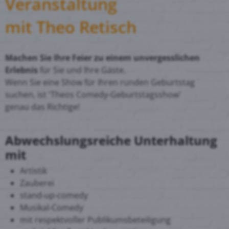
Veranstaltung
mit Theo Retisch
Machen Sie Ihre Feier zu einem unvergesslichen
Erlebnis
für Sie und Ihre Gäste.
Wenn Sie eine Show für Ihren runden Geburtstag
suchen, ist 'Theos Comedy-Geburtstagsshow'
genau das Richtige!
Abwechslungsreiche Unterhaltung
mit
Artistik
Zauberei
stand-up-comedy
Musikal-Comedy
mit respektvoller Publikumsbeteiligung