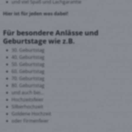
und viel Spaß und Lachgarantie
Hier ist für jeden was dabei!
Für besondere Anlässe und
Geburtstage
wie z.B.
30. Geburtstag
40. Geburtstag
50. Geburtstag
60. Geburtstag
70. Geburtstag
80. Geburtstag
und auch bei...
Hochzeitsfeier
Silberhochzeit
Goldene Hochzeit
oder Firmenfeier