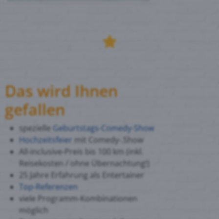
Das wird Ihnen
gefallen
spezielle
Geburtstags-Comedy-Show
Hochzeitsfeier
mit Comedy-.Show
All-inclusive-Preis bis 100 km (inkl.
Reisekosten / ohne Übernachtung!)
25 Jahre Erfahrung als Entertainer
Top-Referenzen
viele Programm-Kombinationen
möglich