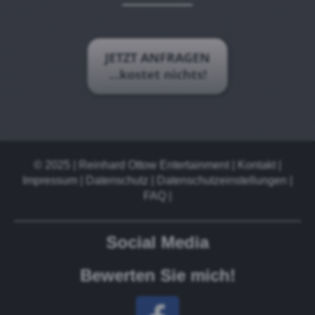
JETZT ANFRAGEN
...kostet nichts!
© 2025 | Reinhard Ottow Entertainment |
Kontakt
|
Impressum
| Datenschutz |
Datenschutzeinstellungen
|
FAQ
|
Social Media
Bewerten Sie mich!