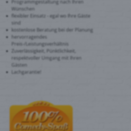
Programmgestaltung nach Ihren
Wünschen
flexibler Einsatz - egal wo Ihre Gäste
sind
kostenlose Beratung bei der Planung
hervorragendes
Preis-/Leistungsverhältnis
Zuverlässigkeit, Pünktlichkeit,
respektvoller Umgang mit Ihren
Gästen
Lachgarantie!